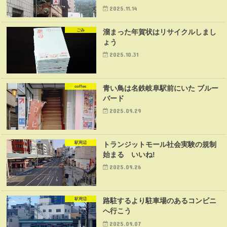
2025.11.14
ごみ
溜まった年賀状はリサイクルしまし
ょう
2025.10.31
coffee
青い鳥は名鉄岐阜駅前にいた ブルー
バード
2025.09.29
駅周辺
トランジットモール社会実験の規制
始まる いいね!
2025.09.26
駅周辺
路駐するより駐車場のあるコンビニ
へ行こう
2025.09.07