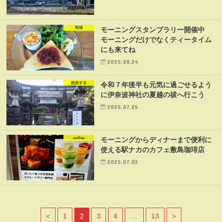
地域
モーニングスタンプラリー開催中
モーニングだけでなくティータイム
にも来てね
2025.08.24
観光する
令和７年後半も元気に過ごせるよう
に伊奈波神社の夏越の祓へ行こう
2025.07.26
coffee
モーニングからディナーまで便利に
使える駅ナカのカフェ敷島珈琲店
2025.07.03
<
1
2
3
4
…
13
>