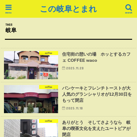
この岐阜とまれ
menu
search
岐阜
coffee
住宅街の憩いの場 ホッとするカフ
ェ COFFEE waco
2025.11.28
coffee
パンケーキとフレンチトーストが大
人気のグランシャリオが12月30日を
もって閉店
2025.11.18
coffee
ありがとう そしてさようなら 岐
阜の喫茶文化を支えたユートピアが
閉店