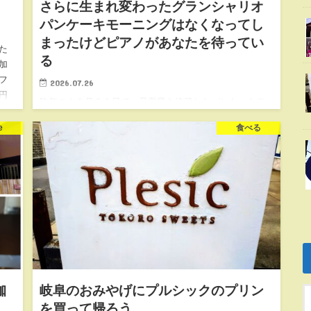
さらに生まれ変わったグランシャリオ
パンケーキモーニングはなくなってし
まったけどピアノがあなたを待ってい
た
る
加
フ
2026.07.26
円
昨年の１２月３０日で一旦営業を終了したパンケーキモ
ーニングで有名なグランシャリオですが、その後営業を
e
食べる
再開したのですが、そこからさらに生まれ変わりまし
た。残念ながら大人気だったパンケーキモーニングはな
くなってしまったのです…
珈
岐阜のおみやげにプルシックのプリン
を買って帰ろう