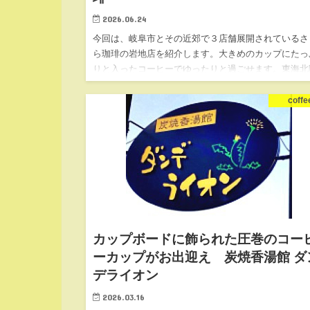
2026.06.24
今回は、岐阜市とその近郊で３店舗展開されているさ
ら珈琲の岩地店を紹介します。大きめのカップにたっ
りと入ったコーヒーでゆったりと過ごせます。東海北
自動車道の岐阜各務原ICからプルシックへ向かう途中
もあり、各務原市と…
coffe
カップボードに飾られた圧巻のコー
ーカップがお出迎え 炭焼香湯館 ダ
デライオン
2026.03.16