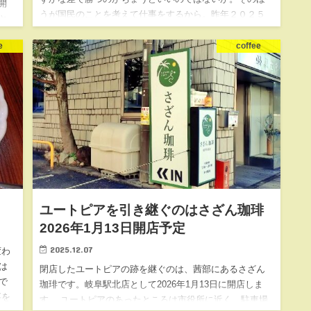
開
うが国民のことを考えて仕事をするから。昨年２０２５
と
年の参議院議員選挙では、野党が躍進したら、外国人政
話
策などやっとまともな…
e
coffee
フレ
ユートピアを引き継ぐのはさざん珈琲
2026年1月13日開店予定
2025.12.07
変わ
は
閉店したユートピアの跡を継ぐのは、茜部にあるさざん
で
珈琲です。岐阜駅北店として2026年1月13日に開店しま
事を
す。 ユートピアのあったところは市役所に近く、駐車場