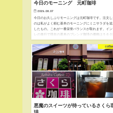
今日のモーニング 元町珈琲
2026.08.07
今日のお久しぶりモーニングは元町珈琲です。注文し
のは私がよく頼む基本のモーニングにミニサラダを追
したもの。これが一番栄誉バランスが取れます。イン
レの進行で現在の基本のブレンド珈琲の価格は５６０
です。価格はインフレ…
coffe
悪魔のスイーツが待っているさくら
琲