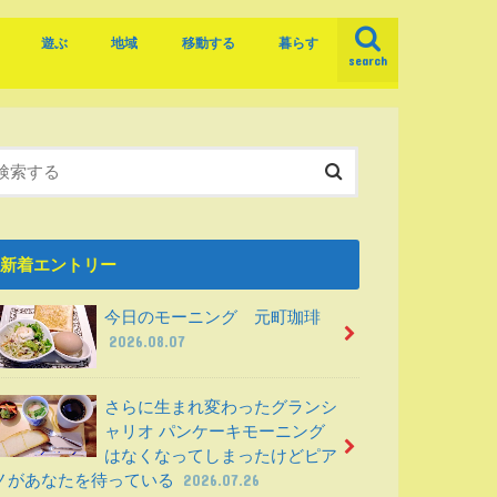
遊ぶ
地域
移動する
暮らす
search
め
食べ物
観光する
駅
駅周辺
岐阜市
岐阜の道
バス
レンタサイクル
学ぶ
ごみ
選挙
車社会
新着エントリー
今日のモーニング 元町珈琲
2026.08.07
さらに生まれ変わったグランシ
ャリオ パンケーキモーニング
はなくなってしまったけどピア
ノがあなたを待っている
2026.07.26