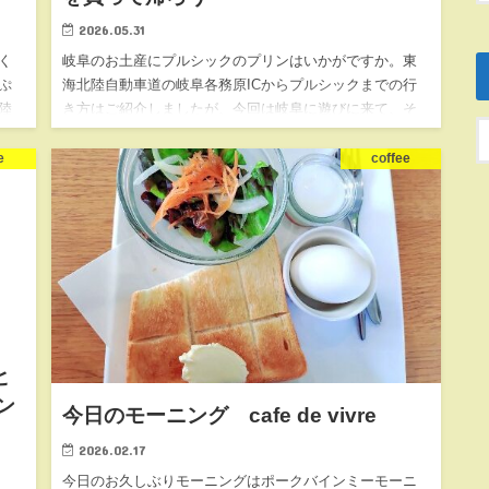
2026.05.31
く
岐阜のお土産にプルシックのプリンはいかがですか。東
ぷ
海北陸自動車道の岐阜各務原ICからプルシックまでの行
陸
き方はご紹介しましたが、今回は岐阜に遊びに来て、そ
に
の帰りにプリンを買って帰る想定で道案内します。 岐阜
の観光と言えば、…
e
coffee
ヒ
ン
今日のモーニング cafe de vivre
2026.02.17
今日のお久しぶりモーニングはポークバインミーモーニ