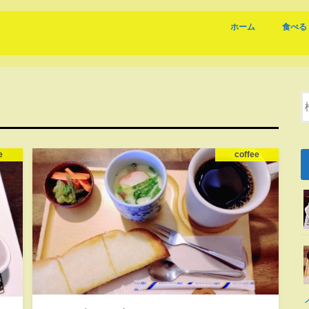
ホーム
食べる
coffee
おすす
岐阜の
e
coffee