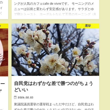
の
ングが人気のカフェcafe de vivreです。 モーニングのメ
ィ
ニューは以前と変わらず安定感があります。サラダとゆ
く
で卵とトースト、ヨーグルトなんて王道のモーニング（A
明
セ…
e
選挙
自民党はわずかな差で勝つのがちょう
トー
どいい
ャ
2026.02.03
衆議院議員選挙の選挙戦まっただ中だけど、自民党はわ
ずかな差で勝つのがちょうどいいのではないか。そのほ