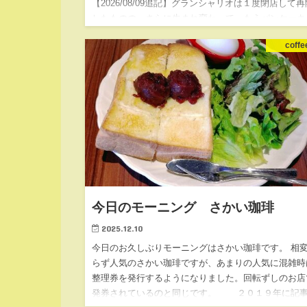
【2026/08/09追記】グランシャリオは１度閉店して再
したものの、さらに生まれ変わって、もうパンケーキ
フレンチトーストのモーニングはありません。詳しい
coffe
はこちらをご覧ください。 パンケーキモーニングと
ンチトー…
今日のモーニング さかい珈琲
2025.12.10
今日のお久しぶりモーニングはさかい珈琲です。 相
らず人気のさかい珈琲ですが、あまりの人気に混雑時
整理券を発行するようになりました。回転ずしのお店
発券されているのと同じです。 ２０１９年に記