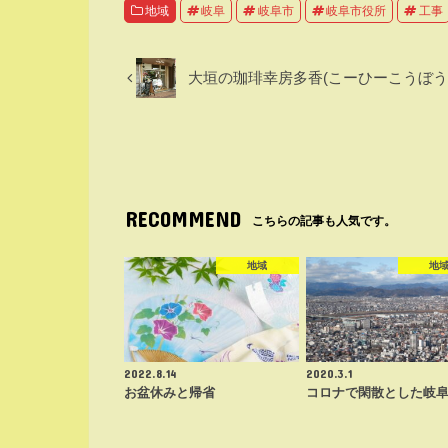
地域
岐阜
岐阜市
岐阜市役所
工事
大垣の珈琲幸房多香(こーひーこうぼう
RECOMMEND
こちらの記事も人気です。
地域
地
2022.8.14
2020.3.1
お盆休みと帰省
コロナで閑散とした岐