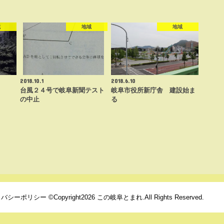
域
地域
地域
2018.10.1
2018.6.10
台風２４号で岐阜新聞テスト
岐阜市役所新庁舎 建設始ま
の中止
る
イバシーポリシー
©Copyright2026
この岐阜とまれ
.All Rights Reserved.