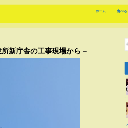
ホーム
食べる
coffee
おすす
岐阜の
役所新庁舎の工事現場から－