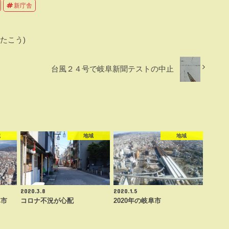
新庁舎
たこう)
台風２４号で岐阜新聞テストの中止
域
地域
地域
2020.3.8
2020.1.5
阜市
コロナ不況が心配
2020年の岐阜市