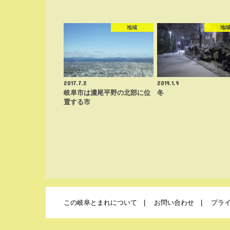
地域
地
2017.7.2
2019.1.9
岐阜市は濃尾平野の北部に位
冬
置する市
この岐阜とまれについて
お問い合わせ
プラ