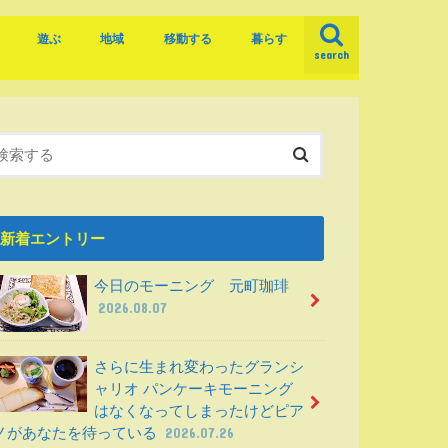
遊ぶ
地域
移動する
暮らす
search
め
食べ物
観光する
駅
駅周辺
岐阜市
岐阜の道
バス
レンタサイクル
学ぶ
ごみ
選挙
車社会
新着エントリー
今日のモーニング 元町珈琲
2026.08.07
さらに生まれ変わったグランシ
ャリオ パンケーキモーニング
はなくなってしまったけどピア
ノがあなたを待っている
2026.07.26