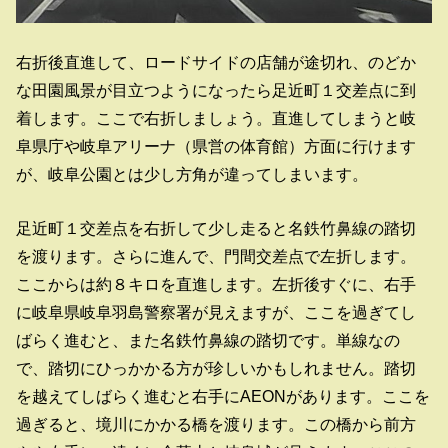
右折後直進して、ロードサイドの店舗が途切れ、のどか
な田園風景が目立つようになったら足近町１交差点に到
着します。ここで右折しましょう。直進してしまうと岐
阜県庁や岐阜アリーナ（県営の体育館）方面に行けます
が、岐阜公園とは少し方角が違ってしまいます。
足近町１交差点を右折して少し走ると名鉄竹鼻線の踏切
を渡ります。さらに進んで、門間交差点で左折します。
ここからは約８キロを直進します。左折後すぐに、右手
に岐阜県岐阜羽島警察署が見えますが、ここを過ぎてし
ばらく進むと、また名鉄竹鼻線の踏切です。単線なの
で、踏切にひっかかる方が珍しいかもしれません。踏切
を越えてしばらく進むと右手にAEONがあります。ここを
過ぎると、境川にかかる橋を渡ります。この橋から前方