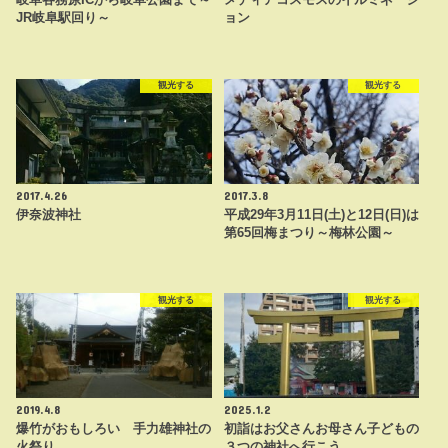
岐阜各務原ICから岐阜公園まで～
メディアコスモスのイルミネーシ
JR岐阜駅回り～
ョン
観光する
観光する
2017.4.26
2017.3.8
伊奈波神社
平成29年3月11日(土)と12日(日)は
第65回梅まつり～梅林公園～
観光する
観光する
2019.4.8
2025.1.2
爆竹がおもしろい 手力雄神社の
初詣はお父さんお母さん子どもの
火祭り
３つの神社へ行こう