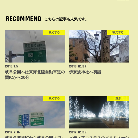
RECOMMEND
こちらの記事も人気です。
観光する
観光する
2018.1.5
2018.12.27
岐阜公園へは東海北陸自動車道の
伊奈波神社へ初詣
関ICから20分
観光する
遊ぶ
2017.7.16
2017.12.22