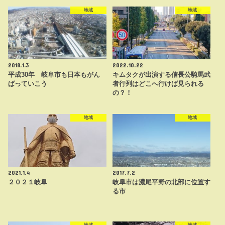
地域
地域
2018.1.3
2022.10.22
平成30年 岐阜市も日本もがん
キムタクが出演する信長公騎馬武
ばっていこう
者行列はどこへ行けば見られる
の？！
地域
地域
2021.1.4
2017.7.2
２０２１岐阜
岐阜市は濃尾平野の北部に位置す
る市