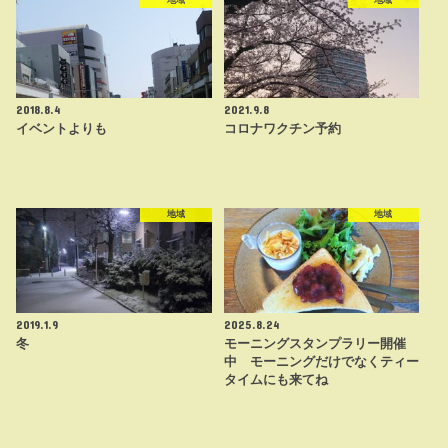
地域
地域
2018.8.4
2021.9.8
イベントよりも
コロナワクチン予約
地域
地域
2019.1.9
2025.8.24
冬
モーニングスタンプラリー開催
中 モーニングだけでなくティー
タイムにも来てね